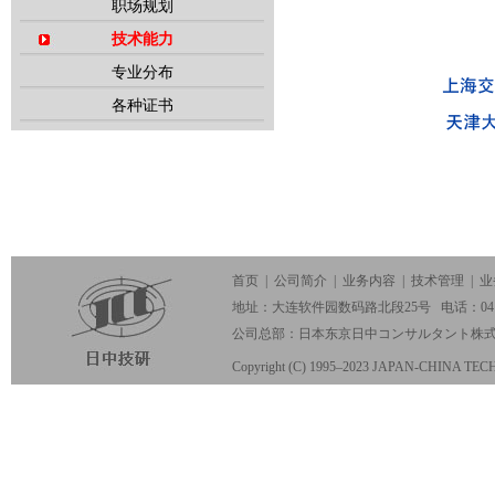
职场规划
技术能力
专业分布
各种证书
首页
|
公司简介
|
业务内容
|
技术管理
|
业
地址：大连软件园数码路北段25号 电话：0411-847
公司总部：日本东京日中コンサルタント株
Copyright (C) 1995–2023 JAPAN-CHINA TE