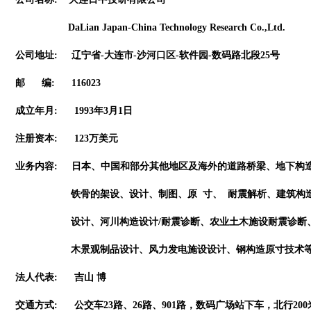
DaLian Japan-China Technology Research Co.,Ltd.
公司地址
:
辽宁省
-
大连市
-
沙河口区
-
软件园
-
数码路北段
25
号
邮
编
: 116023
成立年月
: 1993
年
3
月
1
日
注册资本
: 123
万美元
业务内容
:
日本、中国和部分其他地区及海外的道路桥梁、地下构
铁骨的架设、设计、制图、原 寸、 耐震解析、建筑构造
设计、河川构造设计
/
耐震诊断、农业土木施设耐震诊断
木景观制品设计、风力发电施设设计、钢构造原寸技术等
法人代表
:
吉山 博
交通方式
:
公交车
23
路、
26
路、
901
路，数码广场站下车，北行
200