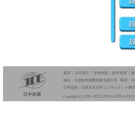
首页
|
公司简介
|
业务内容
|
技术管理
|
业
地址：大连软件园数码路北段25号 电话：0411-847
公司总部：日本东京日中コンサルタント株
Copyright (C) 1995–2023 JAPAN-CHINA TE