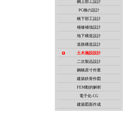
鋼上部工設計
PC橋の設計
橋下部工設計
補修補強設計
地下構造設計
道路構造設計
土木施設設計
二次製品設計
鋼橋原寸作業
建築鉄骨作図
FEM動的解析
電子化-CG
建築図面作成