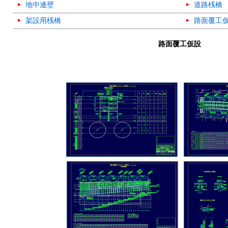
地中連壁
道路桟橋
架設用桟橋
路面覆工
路面覆工仮設