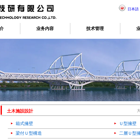
日本語
介
业务内容
技术管理
土木施設設計
箱式擁壁
Ｕ型擁壁
梁付Ｕ型構造
二層Ｕ型